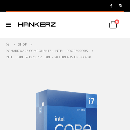
0
SHOP
PC HARDWARE COMPONENTS
,
INTEL
,
PROCESSORS
INTEL CORE I7-12700 12 CORE – 20 THREADS UP TO 4.90