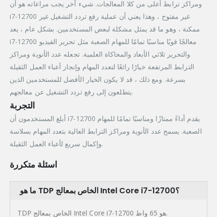
ومراكز ترابط أعلى من كلا المعالجات. شيء آخر يجب مراعاته هو أن
i7-12700 غير مفتوح ، وهذا يعني أن عملية رفع تردد التشغيل غير
ممكنة ، وهو ما قد يمثل مشكلة لبعض المستخدمين. بشكل عام ، يعد
i7-12700 معالجًا قويًا مناسبًا تمامًا للمهام الصعبة مثل تحرير الفيديو
والتحرير ثلاثي الأبعاد والمحاكاة العلمية. تجعله عدد الأنوية ومراكز
الترابط المرتفعة خيارًا رائعًا لتعدد المهام وإنجاز أعباء العمل الثقيلة
بسرعة. ومع ذلك ، قد لا يكون الخيار الأفضل للمستخدمين الذين
يتطلعون إلى رفع تردد التشغيل عن معالجهم.
التجربة
أبلغ المستخدمون أن i7-12700 يقدم أداءً ممتازًا ومناسبًا تمامًا للمهام
الصعبة. يسمح عدد الأنوية ومراكز الترابط العالية بتعدد المهام بسلاسة
وإكمال سريع لأعباء العمل الثقيلة.
اسئلة متكررة
ما هو TDP الخاص بمعالج Intel Core i7-12700؟
TDP الخاص بمعالج Intel Core i7-12700 هو 65 واط.