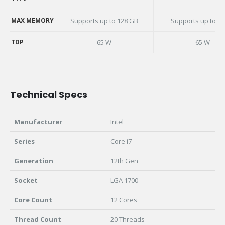
MEMORY
TYPE
MAX MEMORY
Supports up to 128 GB
Supports up to 3
MAX MEMORY
TDP
65 W
65 W
TDP
Technical Specs
Manufacturer
Intel
Series
Core i7
Generation
12th Gen
Socket
LGA 1700
Core Count
12 Cores
Thread Count
20 Threads