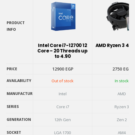
PRODUCT
INFO
PRODUCT
INFO
Intel Core i7-12700 12
AMD Ryzen 3 410
Core – 20 Threads up
to 4.90
12900
EGP
2750
EGP
PRICE
AVAILABILITY
Out of stock
In stock
PRICE
AVAILABILITY
MANUFACTURER
Intel
AMD
MANUFACTURER
SERIES
Core i7
Ryzen 3
SERIES
GENERATION
12th Gen
Zen 2
GENERATION
SOCKET
LGA 1700
AM4