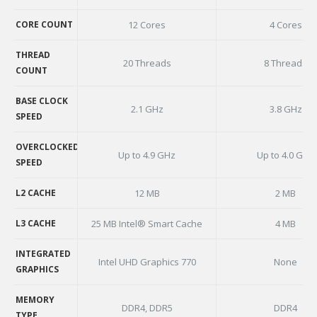
SOCKET
CORE COUNT
12 Cores
4 Cores
CORE COUNT
THREAD
20 Threads
8 Threads
COUNT
THREAD
COUNT
BASE CLOCK
2.1 GHz
3.8 GHz
SPEED
BASE CLOCK
SPEED
OVERCLOCKED
Up to 4.9 GHz
Up to 4.0 GHz
SPEED
OVERCLOCKED
SPEED
L2 CACHE
12 MB
2 MB
L2 CACHE
L3 CACHE
25 MB Intel® Smart Cache
4 MB
L3 CACHE
INTEGRATED
Intel UHD Graphics 770
None
GRAPHICS
INTEGRATED
GRAPHICS
MEMORY
DDR4, DDR5
DDR4
TYPE