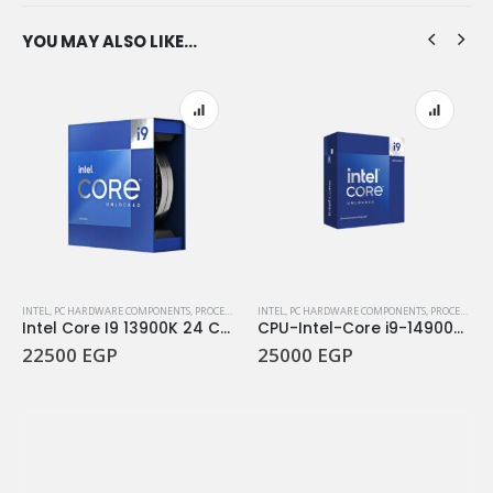
YOU MAY ALSO LIKE…
INTEL
,
PC HARDWARE COMPONENTS
,
PROCESSORS
INTEL
,
PC HARDWARE COMPONENTS
,
PROCESSORS
Intel Core I9 13900K 24 Cores -32Threads up to 5.80 GHz
CPU-Intel-Core i9-14900KF 8P 16E Core 32 Threads 2.4 GHz 6.0 GHz Turbo Socket LGA 1700 Processor
22500
EGP
25000
EGP