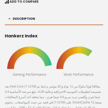
ADD TO COMPARE
DESCRIPTION
Hankerz Index
Gaming Performance
Work Performance
يعد Intel Core i7-12700 معالجًا قويًا مكونًا من 12 نواة و 20 مؤشر ترابط تم
تصميمه لتطبيقات الحوسبة الاحترافية وعالية الأداء. تبلغ سرعته الأساسية 3.4
جيجا هرتز وأقصى تردد تيربو 4.9 جيجا هرتز ، مما يجعله أحد أسرع المعالجات
في فئته. من حيث المواصفات ، يحتوي i7-12700 على SmartCache بسعة 12
ميجابايت و TDP يبلغ 65 وات فقط ، مما يجعله خيارًا موفرًا للطاقة. كما أنه