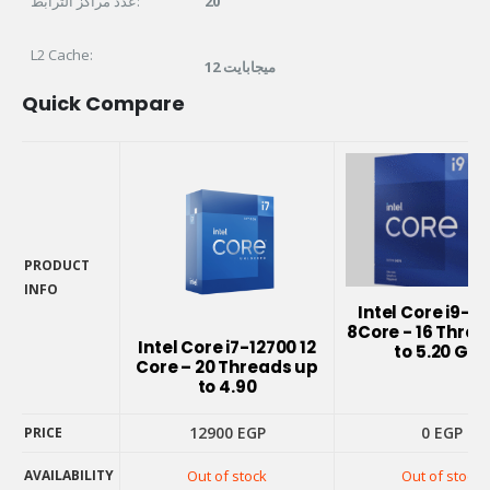
عدد مراكز الترابط:
20
L2 Cache:
12 ميجابايت
Quick Compare
PRODUCT
INFO
Intel Core i9-1
PRODUCT
8Core - 16 Thre
INFO
Intel Core i7-12700 12
to 5.20 GHz
Core – 20 Threads up
to 4.90
12900
EGP
0
EGP
PRICE
AVAILABILITY
Out of stock
Out of stock
PRICE