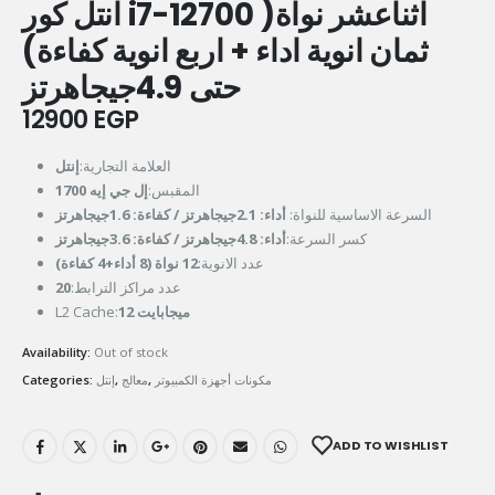
انتل كور i7-12700 اثناعشر نواة(
ثمان انوية اداء + اربع انوية كفاءة)
حتى 4.9جيجاهرتز
12900
EGP
العلامة التجارية:
إنتل
المقبس:
إل جي إيه 1700
السرعة الاساسية للنواة:
أداء: 2.1جيجاهرتز / كفاءة: 1.6جيجاهرتز
كسر السرعة:
أداء: 4.8جيجاهرتز / كفاءة: 3.6جيجاهرتز
عدد الانوية:
12 نواة (8 أداء+4 كفاءة)
20
عدد مراكز الترابط:
L2 Cache:
12 ميجابايت
Availability:
Out of stock
Categories:
إنتل
,
معالج
,
مكونات أجهزة الكمبيوتر
ADD TO WISHLIST