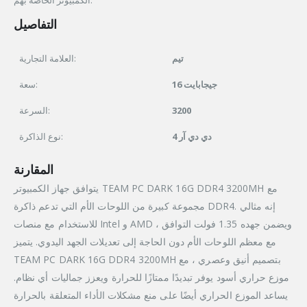
التفاصيل
تيم
العلامة التجارية:
16 جيجابايت
سعة:
السرعة:
3200
دي دي آر 4
نوع الذاكرة:
المقارنة
يتوافق جهاز الكمبيوتر TEAM PC DARK 16G DDR4 3200MH مع
مجموعة كبيرة من اللوحات الأم التي تدعم ذاكرة DDR4. إنه مثالي
للاستخدام مع منصات Intel و AMD ، ويضمن جهده 1.35 فولت التوافق
مع معظم اللوحات الأم دون الحاجة إلى تعديلات الجهد اليدوي. يتميز
TEAM PC DARK 16G DDR4 3200MH بتصميم أنيق وعصري ، مع
موزع حراري أسود يوفر تبديدًا ممتازًا للحرارة ويعزز جماليات أي نظام.
يساعد الموزع الحراري أيضًا على منع مشكلات الأداء المتعلقة بالحرارة