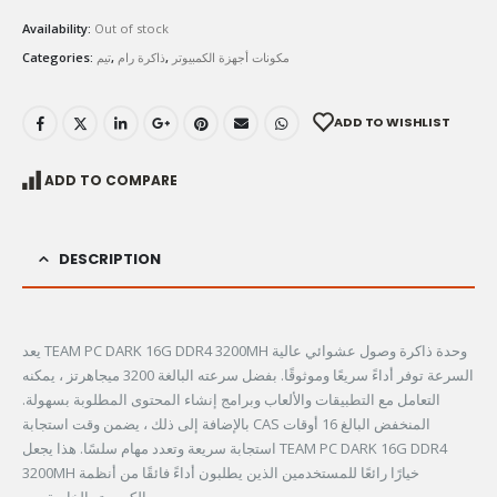
Availability:
Out of stock
Categories:
تيم
,
ذاكرة رام
,
مكونات أجهزة الكمبيوتر
ADD TO WISHLIST
ADD TO COMPARE
DESCRIPTION
يعد TEAM PC DARK 16G DDR4 3200MH وحدة ذاكرة وصول عشوائي عالية
السرعة توفر أداءً سريعًا وموثوقًا. بفضل سرعته البالغة 3200 ميجاهرتز ، يمكنه
التعامل مع التطبيقات والألعاب وبرامج إنشاء المحتوى المطلوبة بسهولة.
بالإضافة إلى ذلك ، يضمن وقت استجابة CAS المنخفض البالغ 16 أوقات
استجابة سريعة وتعدد مهام سلسًا. هذا يجعل TEAM PC DARK 16G DDR4
3200MH خيارًا رائعًا للمستخدمين الذين يطلبون أداءً فائقًا من أنظمة
الكمبيوتر الخاصة بهم.