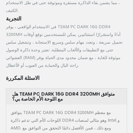
، مما يضمن بقاء الذاكرة مستقرة وموثوقة حتى في ظل الاستخدام
الكثيف.
التجربة
في الاستخدام الواقعي ، يوفر TEAM PC DARK 16G DDR4
3200MH أداءً واستقرارًا استثنائيين. يمكن للمستخدمين توقع أوقات
تحميل سريعة ، وتعدد مهام سلس وسريع الاستجابة ، وتشغيل سلس
حتى مع التطبيقات والألعاب المتطلبة. تعتبر وحدة ذاكرة الوصول
العشوائي (RAM) موثوقة للغاية ، مع ضمان محدود مدى الحياة يوفر
راحة البال والحماية من العيوب أو الأعطال.
الاسئلة المكررة
هل TEAM PC DARK 16G DDR4 3200MH متوافق
مع اللوحة الأم الخاصة بي؟
يتوافق TEAM PC DARK 16G DDR4 3200MH مع معظم
اللوحات الأم التي تدعم ذاكرة DDR4 وهو مثالي لمنصات Intel و
AMD. ومع ذلك ، فمن الأفضل دائمًا التحقق من التوافق مع