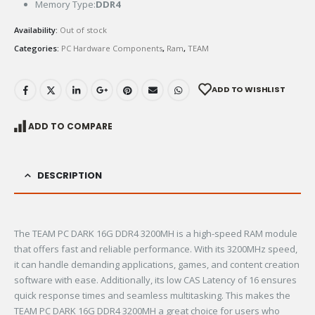
Memory Type:
DDR4
Availability:
Out of stock
Categories:
PC Hardware Components
,
Ram
,
TEAM
ADD TO WISHLIST
ADD TO COMPARE
DESCRIPTION
The TEAM PC DARK 16G DDR4 3200MH is a high-speed RAM module
that offers fast and reliable performance. With its 3200MHz speed,
it can handle demanding applications, games, and content creation
software with ease. Additionally, its low CAS Latency of 16 ensures
quick response times and seamless multitasking. This makes the
TEAM PC DARK 16G DDR4 3200MH a great choice for users who