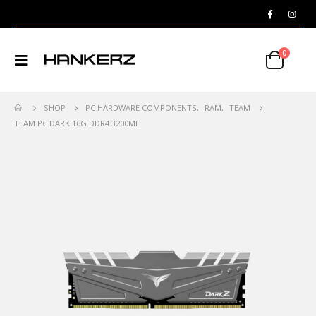
0
SHOP
PC HARDWARE COMPONENTS
,
RAM
,
TEAM
TEAM PC DARK 16G DDR4 3200MH