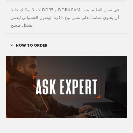
لا ، لا يمكنك خلط DDR5 و DDR4 RAM في نفس النظام. يجب
أن يحتوي نظامك على نفس نوع ذاكرة الوصول العشوائي ليعمل
بشكل صحيح.
HOW TO ORDER