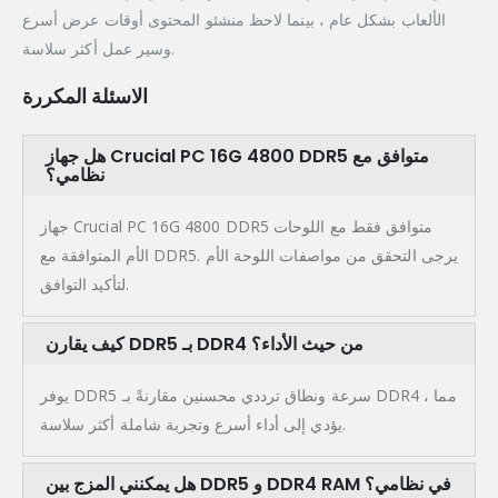
الألعاب بشكل عام ، بينما لاحظ منشئو المحتوى أوقات عرض أسرع
وسير عمل أكثر سلاسة.
الاسئلة المكررة
هل جهاز Crucial PC 16G 4800 DDR5 متوافق مع
نظامي؟
جهاز Crucial PC 16G 4800 DDR5 متوافق فقط مع اللوحات
الأم المتوافقة مع DDR5. يرجى التحقق من مواصفات اللوحة الأم
لتأكيد التوافق.
كيف يقارن DDR5 بـ DDR4 من حيث الأداء؟
يوفر DDR5 سرعة ونطاق ترددي محسنين مقارنةً بـ DDR4 ، مما
يؤدي إلى أداء أسرع وتجربة شاملة أكثر سلاسة.
هل يمكنني المزج بين DDR5 و DDR4 RAM في نظامي؟