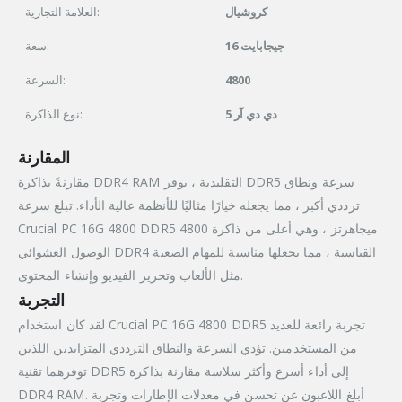
كروشيال
العلامة التجارية:
16 جيجابايت
سعة:
4800
السرعة:
دي دي آر 5
نوع الذاكرة:
المقارنة
مقارنةً بذاكرة DDR4 RAM التقليدية ، يوفر DDR5 سرعة ونطاق
ترددي أكبر ، مما يجعله خيارًا مثاليًا للأنظمة عالية الأداء. تبلغ سرعة
Crucial PC 16G 4800 DDR5 4800 ميجاهرتز ، وهي أعلى من ذاكرة
الوصول العشوائي DDR4 القياسية ، مما يجعلها مناسبة للمهام الصعبة
مثل الألعاب وتحرير الفيديو وإنشاء المحتوى.
التجربة
لقد كان استخدام Crucial PC 16G 4800 DDR5 تجربة رائعة للعديد
من المستخدمين. تؤدي السرعة والنطاق الترددي المتزايدين اللذين
توفرهما تقنية DDR5 إلى أداء أسرع وأكثر سلاسة مقارنة بذاكرة
DDR4 RAM. أبلغ اللاعبون عن تحسن في معدلات الإطارات وتجربة