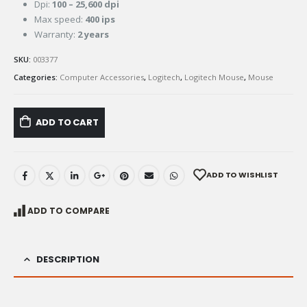
Dpi:
100 – 25,600 dpi
Max speed:
400 ips
Warranty:
2 years
SKU:
003377
Categories:
Computer Accessories
,
Logitech
,
Logitech Mouse
,
Mouse
ADD TO CART
ADD TO WISHLIST
ADD TO COMPARE
DESCRIPTION