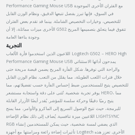
Performance Gaming Mouse USB مع الفئران الأخرى الموجودة
في السوق، فإنها تبرز بفضل تتبعها الدقيق، ونظام الوزن القابل
للتخصيص، وخيارات التخصيص الشاملة. بينما قد تقدم بعض الفئران
الأخرى ميزات مماثلة، إلا أن G502 تتفوق فيما يتعلق بتصميمها المريح
وجودة بناءها العامة.
التجرية
اللاعبون الذين استخدموا فأرة الألعاب Logitech G502 – HERO High
Performance Gaming Mouse USB يمدحون أدائها الاستثنائي
والراحة التي توفرها. شكل الفأرة المريح يضمن قبضة مريحة حتى
خلال فترات اللعب الطويلة، مما يقلل من التعب. نظام الوزن القابل
للتخصيص يتيح للمستخدمين ضبط إحساس الفأرة حسب تفضيلاتهم، مما
يوفر تجربة شخصية. تُثنى على دقة واستجابة مستشعر HERO، مما
يتيح رميًا دقيقًا وحركة سلسة للمؤشر. يُقدر أيضًا الأزرار القابلة
للبرمجة، حيث تتيح الوصول السريع إلى الماكرو والأوامر، مما يمنح
اللاعبين ميزة تنافسية. يُضاف إلى ذلك نظام الإضاءة LIGHTSYNC
RGB الذي يضفي لمسة شخصية، حيث يمكن للمستخدمين إنشاء
تأثيرات إضاءة رائعة ومزامنتها مع أجهزة Logitech الأخرى. تعزز هذه