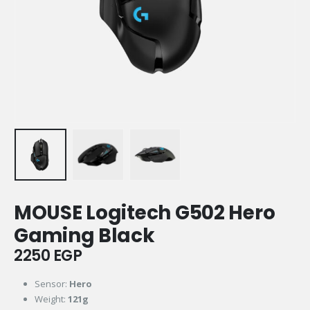
MOUSE Logitech G502 Hero
Gaming Black
2250
EGP
Sensor:
Hero
Weight:
121
g