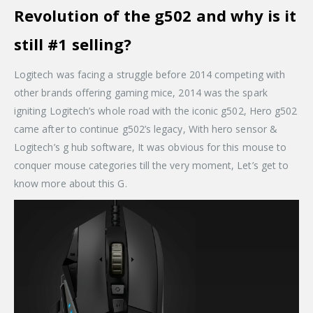
Revolution of the g502 and why is it
still #1 selling?
Logitech was facing a struggle before 2014 competing with
other brands offering gaming mice, 2014 was the spark
igniting Logitech’s whole road with the iconic g502, Hero g502
came after to continue g502’s legacy, With hero sensor &
Logitech’s g hub software, It was obvious for this mouse to
conquer mouse categories till the very moment, Let’s get to
know more about this G.