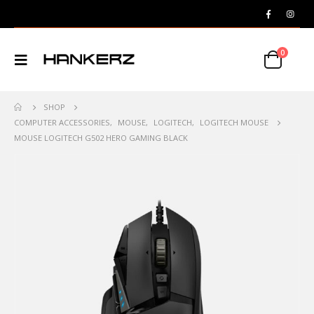
0
SHOP
COMPUTER ACCESSORIES
,
MOUSE
,
LOGITECH
,
LOGITECH MOUSE
MOUSE LOGITECH G502 HERO GAMING BLACK