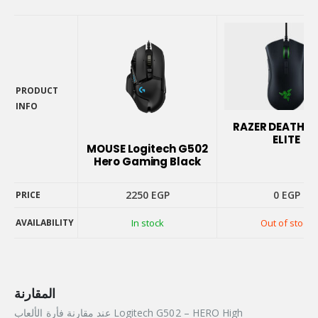
PRODUCT
INFO
PRODUCT
RAZER DEATHA
INFO
ELITE
MOUSE Logitech G502
Hero Gaming Black
2250
EGP
0
EGP
PRICE
AVAILABILITY
In stock
Out of stock
PRICE
AVAILABILITY
المقارنة
عند مقارنة فأرة الألعاب Logitech G502 – HERO High