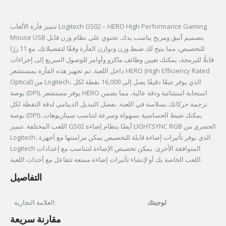
تتميز فأرة الألعاب Logitech G502 – HERO High Performance Gaming
Mouse USB بتصميم أنيق ومريح يناسب يدك. تحتوي على نظام وزن قابل
للتخصيص، مما يتيح لك ضبط وزن وتوازن الفأرة وفقًا لتفضيلاتك. مع 11 زرًا
قابلًا للبرمجة، يمكنك تعيين وظائف ماكرو وأوامر للوصول السريع إلى إجراءات
داخل اللعبة. تم تجهيز هذه الفأرة بمستشعر HERO (High Efficiency Rated
Optical) من Logitech، الذي يوفر تتبعًا دقيقًا يصل إلى 16,000 نقطة لكل
بوصة (DPI). يوفر مستشعر HERO استجابة استثنائية ودقة عالية، مما يضمن
ترجمة حركاتك بسلاسة في اللعبة. بفضل التبديل الدينامي لدقة النقطة لكل
بوصة (DPI)، يمكنك ضبط الحساسية بسهولة وسرعة لتناسب سيناريوهات
اللعب المختلفة. تتميز G502 أيضًا بنظام إضاءة LIGHTSYNC RGB الحصري من
Logitech، الذي يوفر تأثيرات إضاءة قابلة للتخصيص يمكن مزامنتها مع أجهزة
Logitech المتوافقة الأخرى. يمكن تخصيص الإضاءة لتتناسب مع إعدادات
اللعب الخاصة بك أو لإنشاء تأثيرات إضاءة ممتعة تتفاعل مع أحداث اللعبة.
التفاصيل
لوجيتك
العلامة التجارية:
مقارنة سريعة