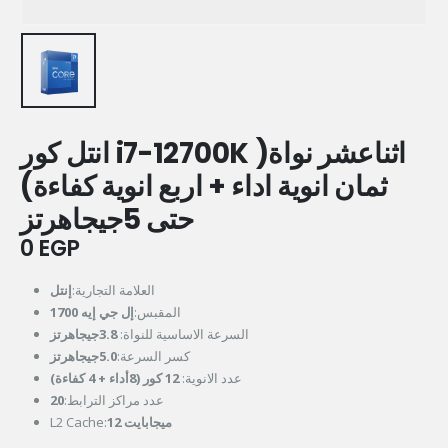
انتل كور i7-12700K اثناعشر نواة(
ثمان انوية اداء + اربع انوية كفاءة)
حتى 5جيجاهرتز
0
EGP
العلامة التجارية:
إنتل
المقبس:
إل جي إيه 1700
السرعة الاساسية للنواة:
3.8جيجاهرتز
كسر السرعة:
5.0جيجاهرتز
عدد الانوية:
12 كور (8أداء + 4 كفاءة)
20
عدد مراكز الترابط:
L2 Cache:
12 ميجابايت