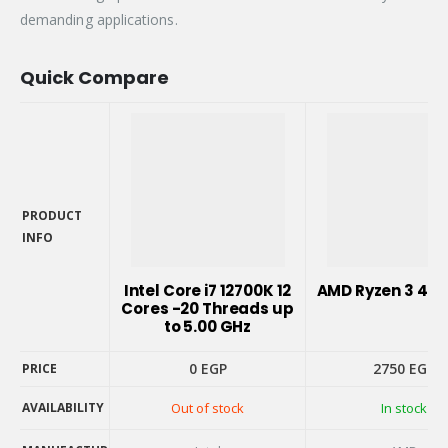
demanding applications.
Quick Compare
PRODUCT
INFO
PRODUCT
INFO
Intel Core i7 12700K 12
AMD Ryzen 3 410
Cores -20 Threads up
to 5.00 GHz
0
EGP
2750
EGP
PRICE
AVAILABILITY
Out of stock
In stock
PRICE