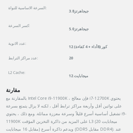
السرعة الاساسية للنواة:
3.8جيجاهرتز
كسر السرعة:
5.0جيجاهرتز
عدد الانوية:
12 كور (8أداء + 4 كفاءة)
عدد مراكز الترابط:
20
L2 Cache:
12 ميجابايت
مقارنة
بالمقارنة مع Intel Core i9-11900K ، فإن معالج i7-12700K يحتوي
على نواتين أقل وأربعة مراكز ترابط أقل ، لكنه لا يزال يتمتع بسرعة
تشغيل أساسية أسرع قليلاً وسرعة معززة مماثلة. ومع ذلك ، يحتوي i9-
11900K على المزيد من ذاكرة التخزين المؤقت L3 (20 ميجابايت
مقابل 16 ميجابايت) ويدعم ذاكرة أسرع (DDR5 مقابل DDR4). عند