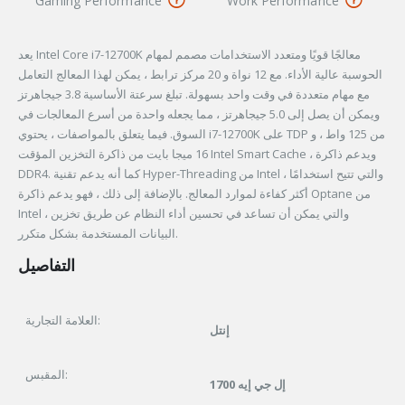
Gaming Performance
Work Performance
يعد Intel Core i7-12700K معالجًا قويًا ومتعدد الاستخدامات مصمم لمهام
الحوسبة عالية الأداء. مع 12 نواة و 20 مركز ترابط ، يمكن لهذا المعالج التعامل
مع مهام متعددة في وقت واحد بسهولة. تبلغ سرعتة الأساسية 3.8 جيجاهرتز
ويمكن أن يصل إلى 5.0 جيجاهرتز ، مما يجعله واحدة من أسرع المعالجات في
السوق. فيما يتعلق بالمواصفات ، يحتوي i7-12700K على TDP من 125 واط ، و
16 ميجا بايت من ذاكرة التخزين المؤقت Intel Smart Cache ، ويدعم ذاكرة
DDR4. كما أنه يدعم تقنية Hyper-Threading من Intel ، والتي تتيح استخدامًا
أكثر كفاءة لموارد المعالج. بالإضافة إلى ذلك ، فهو يدعم ذاكرة Optane من
Intel ، والتي يمكن أن تساعد في تحسين أداء النظام عن طريق تخزين
البيانات المستخدمة بشكل متكرر.
التفاصيل
العلامة التجارية:
إنتل
المقبس:
إل جي إيه 1700