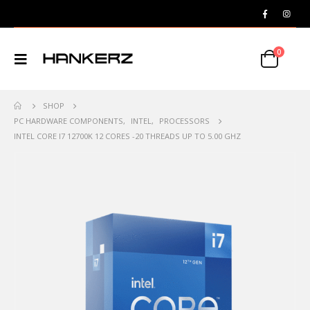
0
SHOP
PC HARDWARE COMPONENTS
,
INTEL
,
PROCESSORS
INTEL CORE I7 12700K 12 CORES -20 THREADS UP TO 5.00 GHZ