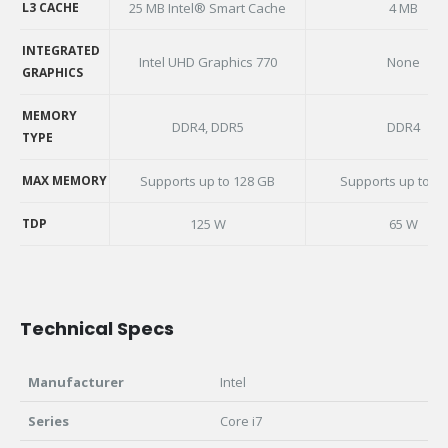
L2 CACHE
L3 CACHE
25 MB Intel® Smart Cache
4 MB
L3 CACHE
INTEGRATED
Intel UHD Graphics 770
None
GRAPHICS
INTEGRATED
GRAPHICS
MEMORY
DDR4, DDR5
DDR4
TYPE
MEMORY
TYPE
MAX MEMORY
Supports up to 128 GB
Supports up to 3
MAX MEMORY
TDP
125 W
65 W
TDP
Technical Specs
Manufacturer
Intel
Series
Core i7