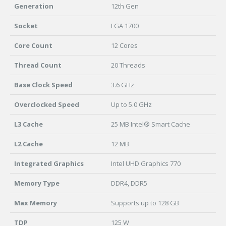
Generation
12th Gen
Socket
LGA 1700
Core Count
12 Cores
Thread Count
20 Threads
Base Clock Speed
3.6 GHz
Overclocked Speed
Up to 5.0 GHz
L3 Cache
25 MB Intel® Smart Cache
L2 Cache
12 MB
Integrated Graphics
Intel UHD Graphics 770
Memory Type
DDR4, DDR5
Max Memory
Supports up to 128 GB
TDP
125 W