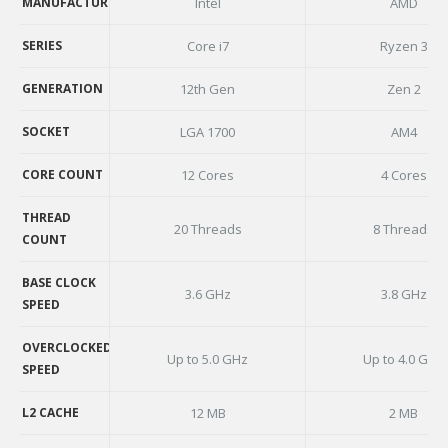
AVAILABILITY
MANUFACTURER
Intel
AMD
MANUFACTURER
SERIES
Core i7
Ryzen 3
SERIES
GENERATION
12th Gen
Zen 2
GENERATION
SOCKET
LGA 1700
AM4
SOCKET
CORE COUNT
12 Cores
4 Cores
CORE COUNT
THREAD
20 Threads
8 Threads
COUNT
THREAD
COUNT
BASE CLOCK
3.6 GHz
3.8 GHz
SPEED
BASE CLOCK
SPEED
OVERCLOCKED
Up to 5.0 GHz
Up to 4.0 GHz
SPEED
OVERCLOCKED
SPEED
L2 CACHE
12 MB
2 MB