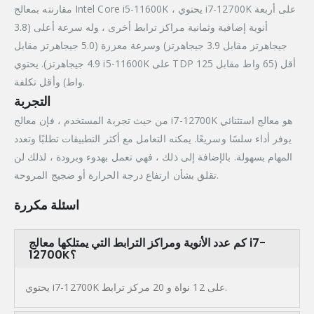
مقارنته بمعالج Intel Core i5-11600K ، يحتوي i7-12700K على أربعة
أنوية إضافية وثمانية مراكز ترابط أخرى ، وله سرعة أعلى (3.8
جيجاهرتز مقابل 3.9 جيجاهرتز) وسرعة معززة (5.0 جيجاهرتز مقابل
4.9 جيجاهرتز). يحتوي i5-11600K على TDP أقل (65 واط مقابل 125
واط) وأقل تكلفة.
التجربة
من حيث تجربة المستخدم ، فإن معالج i7-12700K هو معالج استثنائي
يوفر أداء سلسًا وسريعًا. يمكنه التعامل مع أكثر التطبيقات تطلبًا وتعدد
المهام بسهولة. بالإضافة إلى ذلك ، فهي تعمل بهدوء وبرودة ، لذلك لن
تقلق بشأن ارتفاع درجة الحرارة أو ضجيج المروحة.
اسئلة مكررة
كم عدد الأنوية ومراكز الترابط التي يمتلكها معالج i7-
12700K؟
يحتوي i7-12700K على 12 نواة و 20 مركز ترابط.