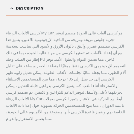
DESCRIPTION
كرسي الألعاب الزرقاء My Car هو كرسي ألعاب عالي الجودة مصمم لتوفير
تجربة جلوس مريحة ومريحة من الناحية الإرجونومية للاعبين. يتميز هذا
الكرسي بتصميم عصري وأنيق ، بألوان الأزرق والأسود التي تتناسب بسلاسة
مع أي إعداد للألعاب. تم تصنيع الكرسي من مواد عالية الجودة ، بما في ذلك
إطار من الصلب وجلد PU فاخر ، مما يضمن الدوام والطول الأمد. يوفر
التصميم الإرجونومي للكرسي دعمًا ممتازًا لمنطقة الخصر ويساعد على تقليل
آلام الظهر ، مما يجعله مثاليًا لجلسات الألعاب الطويلة. يمكن تعديل زاوية ظهر
الكرسي إلى حد يصل إلى 135 درجة ، مما يتيح للمستخدمين الاستلقاء
والاسترخاء أثناء اللعب. كما يتميز الكرسي بذراعين قابلة للتعديل ، يمكن
تحريكهما لأعلى ولأسفل لتوفير الدعم للذراعين والكتفين. تم تصميم كرسي
الألعاب الزرقاء My Car أيضًا مع الحركية في الاعتبار. يتميز الكرسي بعجلات
ناعمة الدوران ، مما يتيح للمستخدمين الحركة بسهولة حول إعدادات الألعاب
الخاصة بهم. ويتميز قاعدة الكرسي بأنها مصنوعة من الألمنيوم عالي الجودة ،
مما يضمن الاستقرار والدوام.