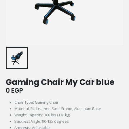
Gaming Chair My Car blue
0
EGP
Chair Type: Gaming Chair
Material: PU Leather, Steel Frame, Aluminum Base
Weight Capacity: 300 lbs (136 kg)
Backrest Angle: 90-135 degrees
Armrests: Adjustable