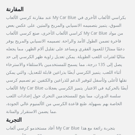
المقارنة
عند مقارنة كرسي الألعاب My Car Blue بكراسي الألعاب الأخرى في
السوق، يتميز بتصميمه الانسيابي والمريح والمتين. على عكس بعض
كراسي الألعاب الأخرى، صنع كرسي الألعاب My Car Blue من مواد
فاخرة تضمن الطول الأمد والراحة. تصميمه الانسيابي والمريح يوفر
دعمًا ممتازًا للعمود الفقري ويساعد على تقليل آلام الظهر، مما يجعله
مثاليًا لفترات اللعب الطويلة. يمكن تعديل زاوية ظهر الكرسي إلى حد
يصل إلى 135 درجة، مما يسمح للمستخدمين بالاستلقاء والاسترخاء
أثناء اللعب. يتميز الكرسي أيضًا بذراعين قابلة للتعديل، والتي يمكن
نقلها لأعلى ولأسفل لتوفير الدعم للذراعين والكتفين. تم تصميم كرسي
الألعاب My Car Blue أيضًا بالحركية في الاعتبار. يتميز الكرسي بعجلات
سلسة الدوران، مما يتيح للمستخدمين التحرك حول إعدادات اللعب
الخاصة بهم بسهولة. صُنع قاعدة الكرسي من الألمنيوم عالي الجودة،
مما يضمن الاستقرار والمتانة.
التجربة
أفاد مستخدمو كرسي ألعاب My Car Blue بتجربة رائعة مع هذا