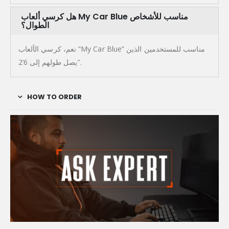
هل كرسي ألعاب My Car Blue مناسب للأشخاص
الطوال؟
نعم، كرسي الألعاب “My Car Blue” مناسب للمستخدمين الذين
يصل طولهم إلى 6’2″.
HOW TO ORDER