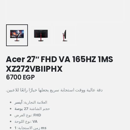
Acer 27″ FHD VA 165HZ 1MS
XZ272VBIIPHX
6700
EGP
.دقة عالية ووقت استجابة سريع يجعلها خيارًا رائعًا للاعبين
العلامة التجارية:
آيسر
حجم الشاشة:
27 بوصة
نوع العرض:
FHD
نوع اللوحة:
VA
زمن الاستجابة:
1 ms