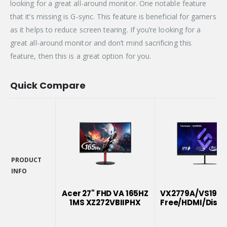
looking for a great all-around monitor. One notable feature
that it’s missing is G-sync. This feature is beneficial for gamers
as it helps to reduce screen tearing. If you’re looking for a
great all-around monitor and don’t mind sacrificing this
feature, then this is a great option for you.
Quick Compare
PRODUCT
INFO
PRODUCT
INFO
Acer 27" FHD VA 165HZ
VX2779A/VS1953
1MS XZ272VBIIPHX
Free/HDMI/Displ