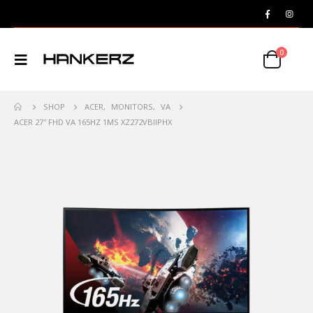
0
SHOP
ACER
,
MONITORS
,
VA
ACER 27″ FHD VA 165HZ 1MS XZ272VBIIPHX