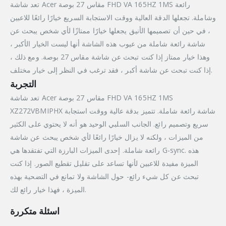
تعد شاشة Acer مقاس 27 بوصة FHD VA 165HZ 1MS رائعة
وشاملة. تجعلها الدقة العالية ووقت الاستجابة السريع خيارًا رائعًا للاعبين
، في حين أن تصميمها الأنيق يجعلها خيارًا ممتازًا لأي شخص يبحث عن
شاشة رائعة شاملة من عيوب هذه الشاشة أنها ليست الخيار الأكبر ،
وهذا خيار ممتاز إذا كنت تبحث عن شاشة مقاس 27 بوصة. ومع ذلك ،
إذا كنت تبحث عن شاشة أكبر ، فقد ترغب في النظر إلى خيار مختلف.
التجربة
تعد شاشة Acer مقاس 27 بوصة FHD VA 165HZ 1MS
XZ272VBMIPHX شاشة رائعة شاملة. تتميز بدقة عالية ووقت استجابة
سريع وتصميم رائع. الجانب السلبي الوحيد هو أنه لا يحتوي على الكثير
من الميزات ، ولكنه لا يزال خيارًا رائعًا لأي شخص يبحث عن شاشة
رائعة شاملة. إحدى الميزات البارزة التي تفتقدها هي G-sync. هذه
الميزة مفيدة للاعبين لأنها تساعد على تقليل تقطيع الصور. إذا كنت
تبحث عن كل شيء رائع- حول الشاشة ولا تمانع في التضحية بهذه
الميزة ، فهذا خيار رائع لك.
اسئلة متكررة