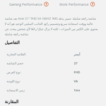
Gaming Performance
Work Performance
تعد شاشة Acer 27 ″ FHD VA 165HZ 1MS شاشة رائعة شاملة. تتميز بدقة
عالية ووقت استجابة سريع وتصميم رائع. الجانب السلبي الوحيد هو أنه لا
يحتوي على الكثير من الميزات ، لكنه لا يزال خيارًا رائعًا لأي شخص يبحث عن
شاشة رائعة شاملة.
التفاصيل
أيسر
العلامة التجارية:
حجم الشاشة:
27
نوع العرض:
FHD
نوع اللوحة:
VA
زمن الاستجابة:
1ms
المقارنة