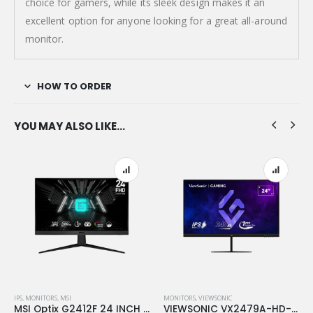
choice for gamers, while its sleek design makes it an
excellent option for anyone looking for a great all-around
monitor.
HOW TO ORDER
YOU MAY ALSO LIKE…
IPS
,
MONITORS
,
MSI
MONITORS
,
VIEWSONIC
MSI Optix G2412F 24 INCH FHD Rapid IPS Gaming 1ms 180Hz
VIEWSONIC VX2479A-HD-PRO 24” FHD IPS, 240Hz 1MS GTG