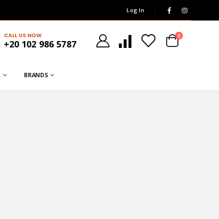
Log In
CALL US NOW
0
+20 102 986 5787
R
BRANDS