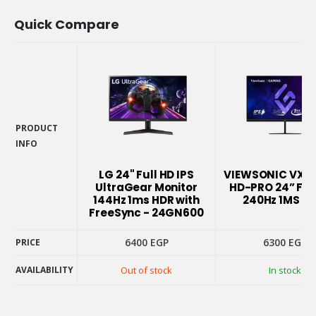
Quick Compare
PRODUCT
INFO
PRODUCT
INFO
LG 24" Full HD IPS
VIEWSONIC VX2
UltraGear Monitor
HD-PRO 24” FHD
144Hz 1ms HDR with
240Hz 1MS G
FreeSync - 24GN600
6400
EGP
6300
EGP
PRICE
AVAILABILITY
Out of stock
In stock
PRICE
AVAILABILITY