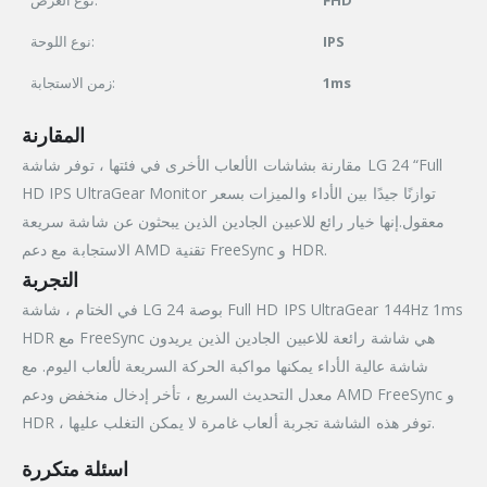
نوع اللوحة:
IPS
زمن الاستجابة:
1ms
المقارنة
مقارنة بشاشات الألعاب الأخرى في فئتها ، توفر شاشة LG 24 “Full
HD IPS UltraGear Monitor توازنًا جيدًا بين الأداء والميزات بسعر
معقول.إنها خيار رائع للاعبين الجادين الذين يبحثون عن شاشة سريعة
الاستجابة مع دعم AMD تقنية FreeSync و HDR.
التجربة
في الختام ، شاشة LG 24 بوصة Full HD IPS UltraGear 144Hz 1ms
HDR مع FreeSync هي شاشة رائعة للاعبين الجادين الذين يريدون
شاشة عالية الأداء يمكنها مواكبة الحركة السريعة لألعاب اليوم. مع
معدل التحديث السريع ، تأخر إدخال منخفض ودعم AMD FreeSync و
HDR ، توفر هذه الشاشة تجربة ألعاب غامرة لا يمكن التغلب عليها.
اسئلة متكررة