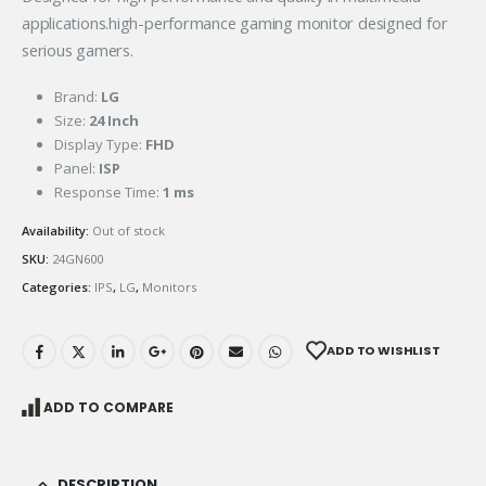
applications.high-performance gaming monitor designed for
serious gamers.
Brand:
LG
Size:
24 Inch
Display Type:
FHD
Panel:
ISP
Response Time:
1 ms
Availability:
Out of stock
SKU:
24GN600
Categories:
IPS
,
LG
,
Monitors
ADD TO WISHLIST
ADD TO COMPARE
DESCRIPTION