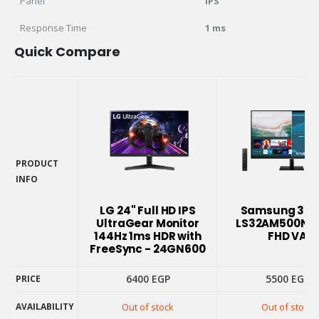
Panel
IPS
Response Time
1 ms
Quick Compare
PRODUCT
INFO
PRODUCT
INFO
LG 24" Full HD IPS
Samsung 32"
UltraGear Monitor
LS32AM500NN
144Hz 1ms HDR with
FHD VA
FreeSync - 24GN600
6400
EGP
5500
EGP
PRICE
AVAILABILITY
Out of stock
Out of stock
PRICE