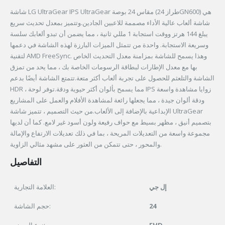
شاشة LG UltraGear IPS UltraGear مقاس 24 بوصة (طراز 24GN600) هي
شاشة ألعاب عالية الأداء مصممة للاعبين الجادين.وتتميز بمعدل تحديث سريع
يبلغ 144 هرتز ووقت استجابة 1 مللي ثانية ، مما يضمن أن تبدو ألعابك سلسة
وسريعة الاستجابة. واحدة من تتمثل الميزات البارزة لهذه الشاشة في دعمها
لتقنية AMD FreeSync. وهذا يسمح للشاشة بمزامنة معدل التحديث الخاص
بها مع معدل الإطارات لبطاقة الرسومات الخاصة بك ، مما يحد من تمزق
الشاشة والتلعثم للحصول على تجربة ألعاب أكثر متعة.تتمتع الشاشة أيضًا بدعم
HDR ، مما يسمح بألوان أكثر حيوية ودقة.توفر لوحة IPS زوايا مشاهدة واسعة
ودقة ألوان جيدة ، مما يجعلها رائعة لمشاهدة الأفلام والعمل على المشاريع
الإبداعية بالإضافة إلى الألعاب.من حيث التصميم ، تتميز شاشة UltraGear
بتصميم أنيق ، مظهر بسيط مع حواف رفيعة ولون أسود غير لامع. كما أن لديها
مجموعة واسعة من التعديلات المريحة ، بما في ذلك تعديلات الارتفاع والإمالة
والمحور ، حتى تتمكن من العثور على مشهد مثالي الزاوية.
التفاصيل
إل جي
العلامة التجارية:
حجم الشاشة:
24
نوع العرض:
FHD