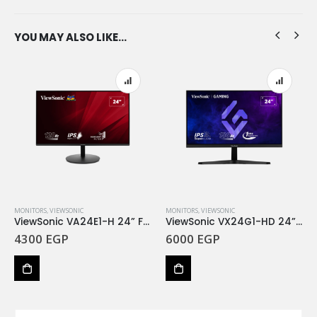
YOU MAY ALSO LIKE…
MONITORS
,
VIEWSONIC
MONITORS
,
VIEWSONIC
ViewSonic VA24E1-H 24” Full HD 120Hz IPS 5MS GTG
ViewSonic VX24G1-HD 24” 180Hz FHD IPS 1MS GTG
4300
EGP
6000
EGP