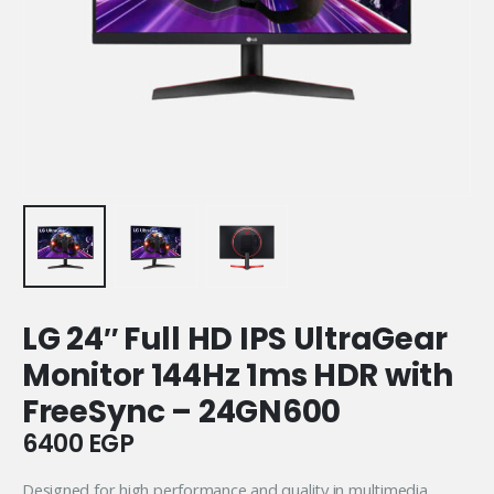
LG 24″ Full HD IPS UltraGear
Monitor 144Hz 1ms HDR with
FreeSync – 24GN600
6400
EGP
Designed for high performance and quality in multimedia