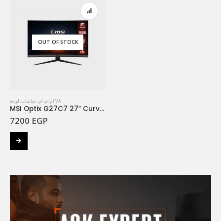
OUT OF STOCK
,
شاشات
,
ام اي اي
لوحة VA
MSI Optix G27C7 27″ Curved Gaming Monitor
7200
EGP