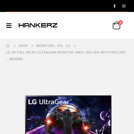
0
SHOP
MONITORS
,
IPS
,
LG
LG 24″ FULL HD IPS ULTRAGEAR MONITOR 144HZ 1MS HDR WITH FREESYNC
– 24GN600