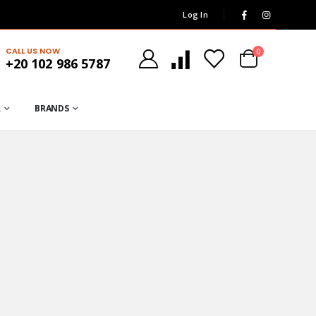
Log In
CALL US NOW
0
+20 102 986 5787
R
BRANDS