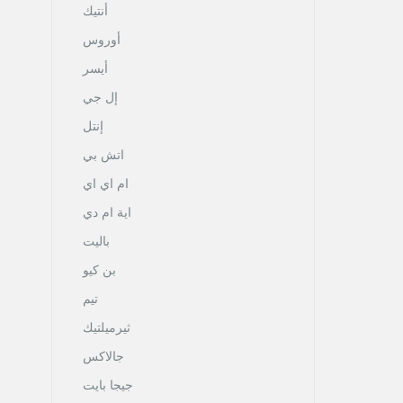
أنتيك
أوروس
أيسر
إل جي
إنتل
اتش بي
ام اي اي
اية ام دي
باليت
بن كيو
تيم
ثيرميلتيك
جالاكس
جيجا بايت