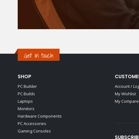
Get in touch
SHOP
CUSTOME
PC Builder
Account / Lo
PC Builds
My Wishlist
Laptops
My Compare 
Monitors
Hardware Components
PC Accessories
Gaming Consoles
SUBSCRIB