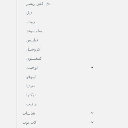
دى اكس ريسر
ديل
زوتك
سامسونج
فيليبس
كروشيل
كينغستون
لوجيتك
لينوفو
نفيديا
نوكتوا
هافيت
شاشات
لاب توب