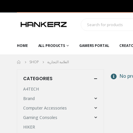
HOME
ALL PRODUCTS
GAMERS PORTAL
CREAT
SHOP
العلامة التجارية
No pro
CATEGORIES
A4TECH
Brand
Computer Accessories
Gaming Consoles
HIKER